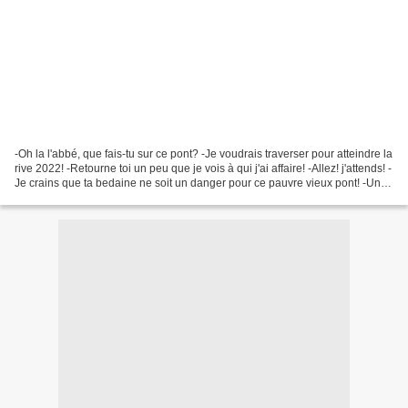
-Oh la l'abbé, que fais-tu sur ce pont? -Je voudrais traverser pour atteindre la
rive 2022! -Retourne toi un peu que je vois à qui j'ai affaire! -Allez! j'attends! -
Je crains que ta bedaine ne soit un danger pour ce pauvre vieux pont! -Un
peu de respect...